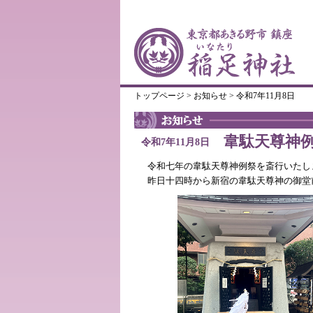
トップページ
>
お知らせ
> 令和7年11月8日
韋駄天尊神
令和7年11月8日
令和七年の韋駄天尊神例祭を斎行いたし
昨日十四時から新宿の韋駄天尊神の御堂