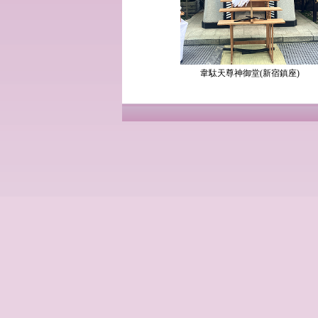
韋駄天尊神御堂(新宿鎮座)