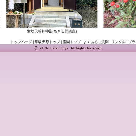
韋駄天尊神神殿(あきる野鎮座)
トップページ
|
韋駄天尊トップ
|
霊園トップ
|
よくあるご質問
|
リンク集
|
プラ