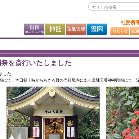
社務所電話
例祭を斎行いたしました
ました。
前にて、本日朝十時からあきる野の当社境内にある韋駄天尊神神殿前にて、