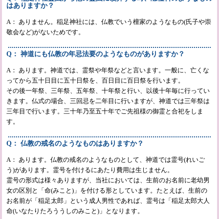
はありますか？
A： ありません。稲足神社には、仏教でいう檀家のようなもの(氏子や崇
敬会など)がないためです。
Q： 神道にも仏教の年忌法要のようなものがありますか？
A： あります。神道では、霊祭や年祭などと言います。一般に、亡くな
ってから五十日目に五十日祭を、百日目に百日祭を行います。
その後一年祭、三年祭、五年祭、十年祭と行い、以後十年毎に行ってい
きます。仏式の場合、三回忌を二年目に行いますが、神道では三年祭は
三年目で行います。三十年乃至五十年でご先祖様の御霊と合祀をしま
す。
Q： 仏教の戒名のようなものはありますか？
A： あります。仏教の戒名のようなものとして、神道では霊号(れいご
う)があります。霊号を付けるにあたり費用は生じません。
霊号の形式は様々ありますが、当社においては、生前のお名前に老幼男
女の区別と「命(みこと)」を付ける形としています。たとえば、生前の
お名前が「稲足太郎」という成人男性であれば、霊号は「稲足太郎大人
命(いなたりたろううしのみこと)」となります。