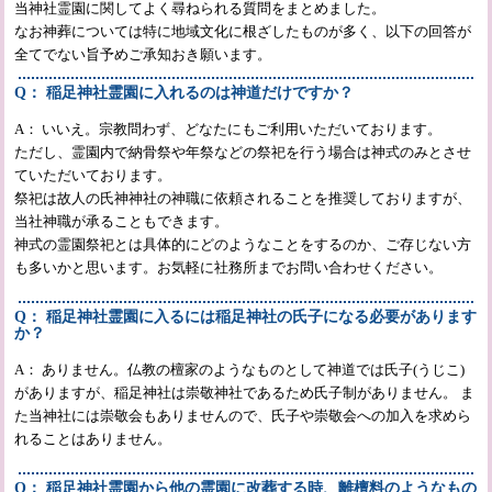
当神社霊園に関してよく尋ねられる質問をまとめました。
なお神葬については特に地域文化に根ざしたものが多く、以下の回答が
全てでない旨予めご承知おき願います。
Q： 稲足神社霊園に入れるのは神道だけですか？
A： いいえ。宗教問わず、どなたにもご利用いただいております。
ただし、霊園内で納骨祭や年祭などの祭祀を行う場合は神式のみとさせ
ていただいております。
祭祀は故人の氏神神社の神職に依頼されることを推奨しておりますが、
当社神職が承ることもできます。
神式の霊園祭祀とは具体的にどのようなことをするのか、ご存じない方
も多いかと思います。お気軽に社務所までお問い合わせください。
Q： 稲足神社霊園に入るには稲足神社の氏子になる必要があります
か？
A： ありません。仏教の檀家のようなものとして神道では氏子(うじこ)
がありますが、稲足神社は崇敬神社であるため氏子制がありません。 ま
た当神社には崇敬会もありませんので、氏子や崇敬会への加入を求めら
れることはありません。
Q： 稲足神社霊園から他の霊園に改葬する時、離檀料のようなもの