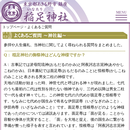
MENU
トップページ
> よくあるご質問
参拝や人生儀礼、当神社に関してよく尋ねられる質問をまとめました。
Q： 稲足神社の御祭神はどんな神様ですか？
A： 古事記では淤母陀琉神(おもだるのかみ)と阿夜訶志古泥神(あやかし
こねのかみ)、日本書紀では面足尊(おもだるのみこと)と惶根尊(かしこね
のみこと)と表される男女二柱の神様です。
天地の活動が始まった時、神世七代と呼ばれる神々が現れました。七代
のうち最初の二代は性別を持たない独神であり、三代め以降は男女二柱
で一代を成す神々でした。この神世七代の六代めが面足尊と惶根尊で
す。ちなみに七代めが国生みで有名な伊弉諾尊（いざなぎのみこと）、
伊弉冉尊（いざなみのみこと）です。面足尊と惶根尊がどのような神様
であったのかについては諸説あります。面足尊は「面が足る」ことから
容貌や身体が充実すること、「面」を大地と捉え、後の国生みに繋がる
準備が整った様子を表すと言われています。惶根尊は「阿夜訶志古泥神