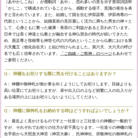
（あやかしこね）」が感動詞「あや」、恐れ多いの意を示す形容詞語幹
「かしこ」で構成されていることから、感動する様子、意識の発生を表
すと言われています。また、結婚して国を生む伊弉諾尊、伊弉冉尊の一
代前ということから、結婚直前の見目麗しく活力に満ちた男女の神々と
して、心身ともに整った健康・美容のご利益があると言われています。
日本では長く神道と仏教とが融合する神仏習合の時代が続いてきたた
め、面足尊と惶根尊も神世七代の六代めということから仏教における第
六天魔王（他化自在天）と結び付けられました。第六天、大六天の呼び
名でも広く信奉されています。
「ご由緒・ご祭神」のページ
もあわせて
ご参照ください。
Q： 神棚をお祀りする際に気を付けることはありますか？
A： 神棚や御神札が南か東を向くようにしてお祀りします。目線よりも
高い位置にてお祀りしますが、扉や出入口の上など頻繁に人の出入りが
ある場所の上にはお祀りしないようにしてください。
Q： 神棚に御神札をお納めする時はどうすればよいでしょうか？
A： 最近よく見かけるものですと一社造りと三社造りの神棚が一般的で
すが、それぞれでお祀りの仕方が若干異なります。一社造りの神棚の場
合手前から天照皇大神宮（神宮大麻）、氏神神社、崇敬神社の御神札の