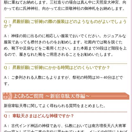
順に重ねてお納めします。三社造りの場合は真ん中に天照皇大神宮、向
かって右に氏神神社、向かって左に崇敬神社の御神札をお納めします。
Q： 昇殿祈願(ご祈祷)の際の服装はどのようなものがよいでしょう
か？
A： 神様の前に出るのに相応しい服装でおいでください。カジュアルな
服装であっても襟付きのものをお勧めします。社殿内では靴を脱ぐた
め、靴下や足袋などをご着用ください。また本殿まで50段ほど階段を上
るので、履きなれた靴をご用意されることをお勧めいたします。
Q： 昇殿祈願(ご祈祷)にかかる時間はどのくらいですか？
A： ご参列される人数にもよりますが、祭祀の時間は30～40分ほどで
す。
新宿韋駄天尊に関してよく尋ねられる質問をまとめました。
Q： 韋駄天さまはどんな神様ですか？
A： 古代インド神話の神様であり、仏教においては南方増長天八大将軍
の一官として三十二将の主位に置かれています。 インドの伝説によれば