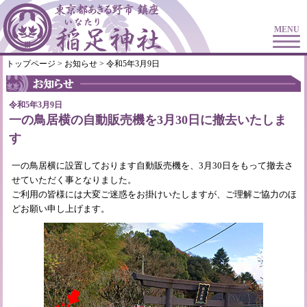
MENU
トップページ
>
お知らせ
> 令和5年3月9日
令和5年3月9日
一の鳥居横の自動販売機を3月30日に撤去いたしま
す
一の鳥居横に設置しております自動販売機を、3月30日をもって撤去さ
せていただく事となりました。
ご利用の皆様には大変ご迷惑をお掛けいたしますが、ご理解ご協力のほ
どお願い申し上げます。