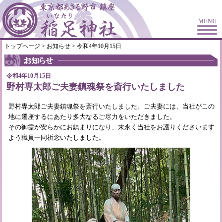
MENU
トップページ
>
お知らせ
> 令和4年10月15日
令和4年10月15日
野村専太郎ご夫妻鎮魂祭を斎行いたしました
野村専太郎ご夫妻鎮魂祭を斎行いたしました。ご夫妻には、当社がこの
地に遷座するにあたり多大なるご尽力をいただきました。
その御霊が安らかにお鎮まりになり、末永く当社をお護りくださいます
よう職員一同祈念いたしました。